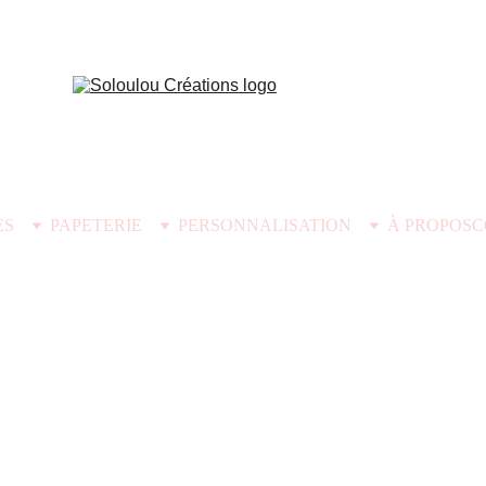
ES
PAPETERIE
PERSONNALISATION
À PROPOS
C
Collection Summe
Une collection pleine de fraîcheur et de soleil !